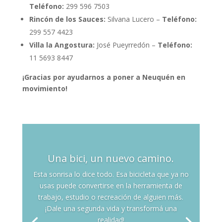
Teléfono:
299 596 7503
Rincón de los Sauces:
Silvana Lucero –
Teléfono:
299 557 4423
Villa la Angostura:
José Pueyrredón –
Teléfono:
11 5693 8447
¡Gracias por ayudarnos a poner a Neuquén en
movimiento!
Una bici, un nuevo camino.
Esta sonrisa lo dice todo. Esa bicicleta que ya no
usas puede convertirse en la herramienta de
trabajo, estudio o recreación de alguien más.
¡Dale una segunda vida y transformá una
realidad!